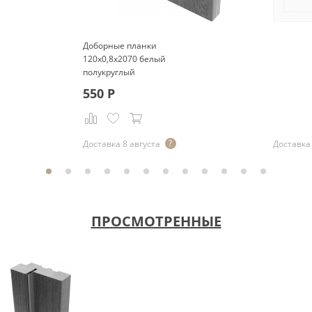
Доборные планки
120x0,8x2070 белый
полукруглый
550
Р
Доставка 8 августа
Доставка 
ПРОСМОТРЕННЫЕ