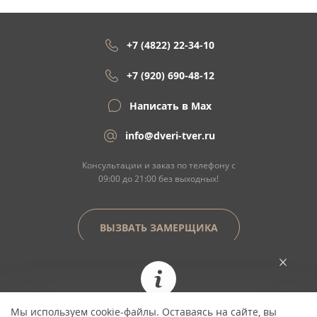
+7 (4822) 22-34-10
+7 (920) 690-48-12
Написать в Max
info@dveri-tver.ru
Консультации и заказ по телефону с
09:00 до 21:00 без выходных!
ВЫЗВАТЬ ЗАМЕРЩИКА
Сайт не является договором оферты
Мы используем cookie-файлы. Оставаясь на сайте, вы
При заказе сегодня цена фиксируется и не