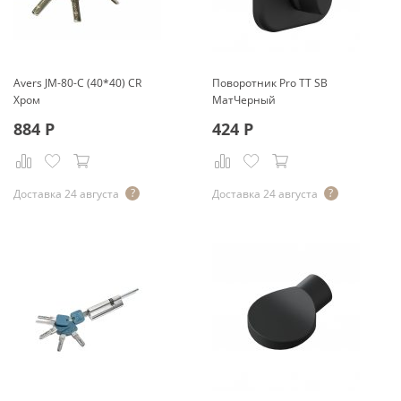
Avers JМ-80-С (40*40) CR
Поворотник Pro TT SB
Хром
МатЧерный
884
Р
424
Р
Доставка 24 августа
Доставка 24 августа