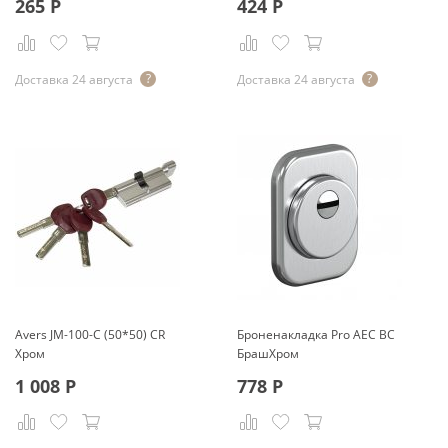
265
Р
424
Р
Доставка 24 августа
Доставка 24 августа
Avers JМ-100-С (50*50) CR
Броненакладка Pro AEC BС
Хром
БрашХром
1 008
Р
778
Р