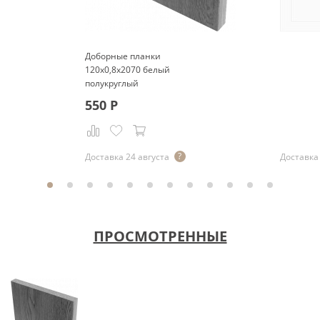
Доборные планки
120x0,8x2070 белый
полукруглый
550
Р
Доставка 24 августа
Доставка 
ПРОСМОТРЕННЫЕ