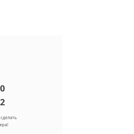
10
12
 сделать
ера!