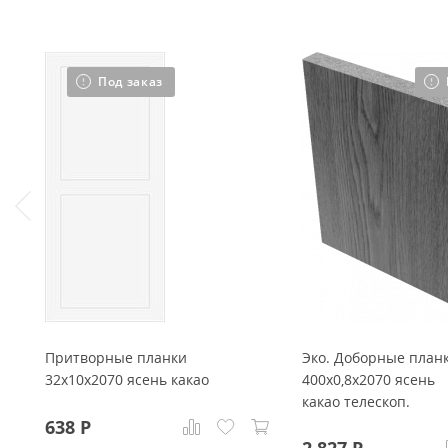
Под заказ
Притворные планки
Эко. Доборные план
32x10x2070 ясень какао
400x0,8x2070 ясень
какао телескоп.
638
Р