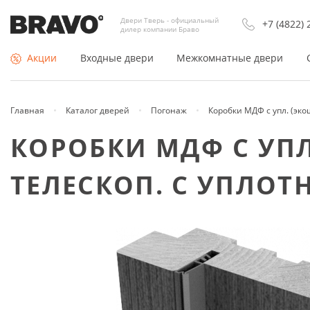
Двери Тверь - официальный
+7 (4822) 
дилер компании Браво
Акции
Входные двери
Межкомнатные двери
Главная
Каталог дверей
Погонаж
Коробки МДФ с упл. (эко
По типу
Покрытие
КОРОБКИ МДФ С УПЛ
Входные двери Россия
Двери Экошпон
ТЕЛЕСКОП. С УПЛОТ
Входные двери Китай
Шпонированные
Недорогие входные двери
Из массива
Противопожарные двери
Эмаль (окрашенные)
Тамбурные двери
Раздвижные двери купе
Утеплённые двери
Складные
Арки и порталы