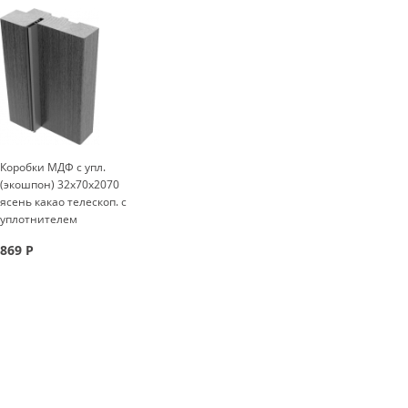
Коробки МДФ с упл.
(экошпон) 32x70x2070
ясень какао телескоп. с
уплотнителем
869
Р