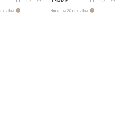
1 430
Р
5
сентября
Доставка 20 сентября
До