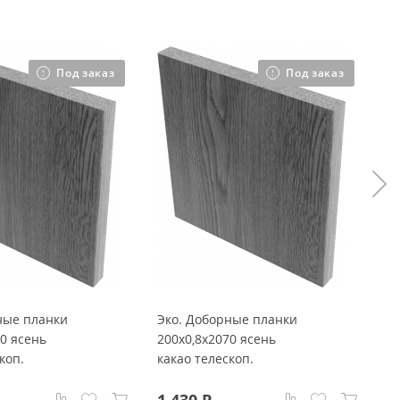
Под заказ
Под заказ
ные планки
Эко. Доборные планки
Н
70 ясень
200x0,8x2070 ясень
(э
коп.
какао телескоп.
яс
п