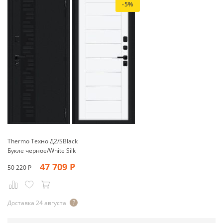
-5%
Thermo Техно Д2/SBlack
Букле черное/White Silk
47 709
Р
50 220
Р
Доставка 24 августа