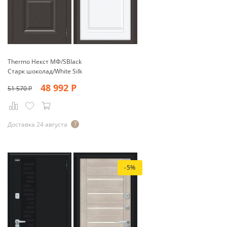
Thermo Некст МФ/SBlack
Старк шоколад/White Silk
48 992
Р
51 570
Р
Доставка 24 августа
-5%