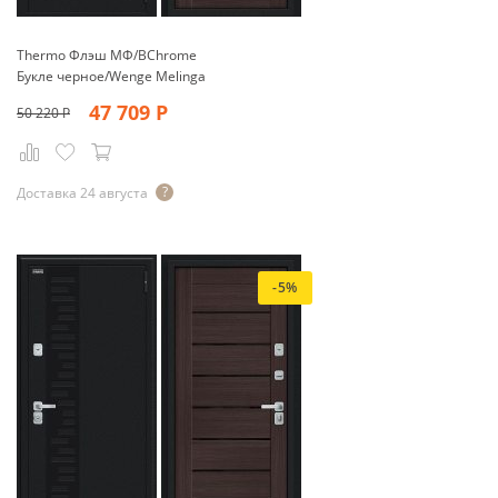
Thermo Флэш МФ/BChrome
Букле черное/Wenge Melinga
47 709
Р
50 220
Р
Доставка 24 августа
-5%