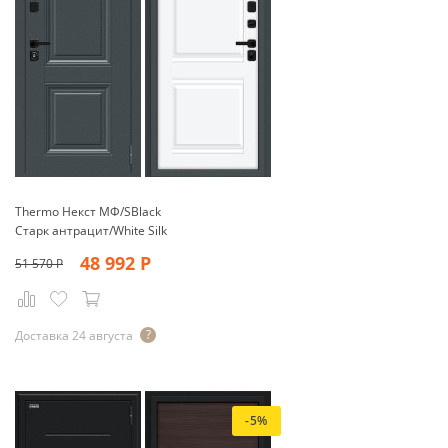
Thermo Некст МФ/SBlack
Старк антрацит/White Silk
48 992
Р
51 570
Р
Доставка 24 августа
-5%