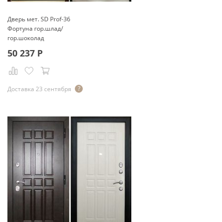
Дверь мет. SD Prof-36
Фортуна гор.шлад/
гор.шоколад
50 237
Р
Доставка 23 сентября