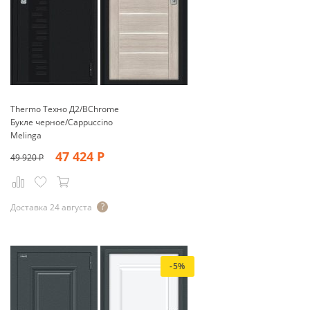
Thermo Техно Д2/BChrome
Букле черное/Cappuccino
Melinga
47 424
Р
49 920
Р
Доставка 24 августа
-5%