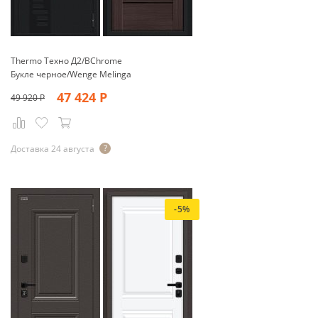
Thermo Техно Д2/BChrome
Букле черное/Wenge Melinga
47 424
Р
49 920
Р
Доставка 24 августа
-5%