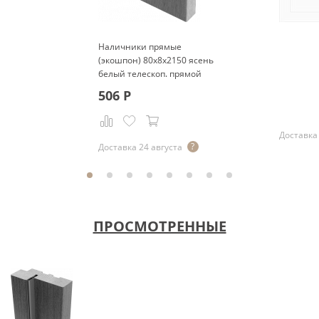
Наличники прямые
(экошпон) 80x8x2150 ясень
белый телескоп. прямой
Р
506
Р
Доставка 
Доставка 24 августа
ПРОСМОТРЕННЫЕ