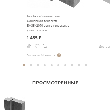
Коробки облицованные
экошпоном телескоп
80x35x2070 венге телескоп. с
уплотнителем
1 485
Р
Доставк
Доставка 24 августа
ПРОСМОТРЕННЫЕ