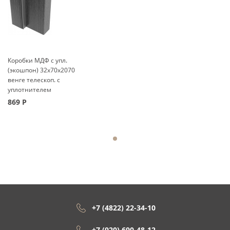
Коробки МДФ с упл.
(экошпон) 32x70x2070
венге телескоп. с
уплотнителем
869
Р
+7 (4822) 22-34-10
+7 (920) 690-48-12