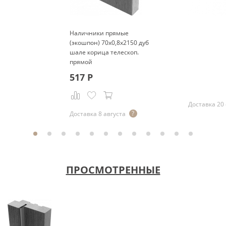
Наличники прямые
(экошпон) 70x0,8x2150 дуб
шале корица телескоп.
прямой
Р
517
Р
Доставка 20
Доставка 8 августа
ПРОСМОТРЕННЫЕ