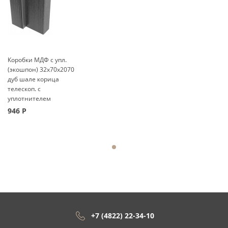
Коробки МДФ с упл.
(экошпон) 32x70x2070
дуб шале корица
телескоп. с
уплотнителем
946
Р
+7 (4822) 22-34-10