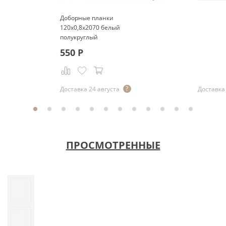
Доборные планки
120x0,8x2070 белый
полукруглый
550
Р
Доставка 24 августа
Доставка 
ПРОСМОТРЕННЫЕ