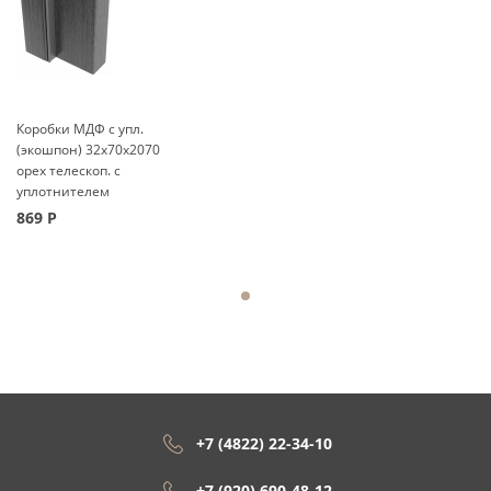
Коробки МДФ с упл.
(экошпон) 32x70x2070
орех телескоп. с
уплотнителем
869
Р
+7 (4822) 22-34-10
+7 (920) 690-48-12