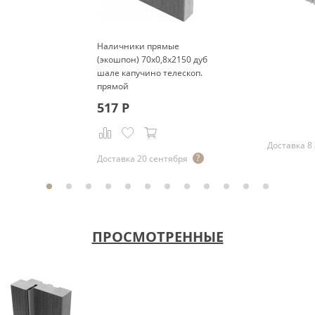
Наличники прямые
(экошпон) 70x0,8x2150 дуб
шале капучино телескоп.
прямой
Р
517
Р
Доставка 8 
Доставка 20 сентября
ПРОСМОТРЕННЫЕ