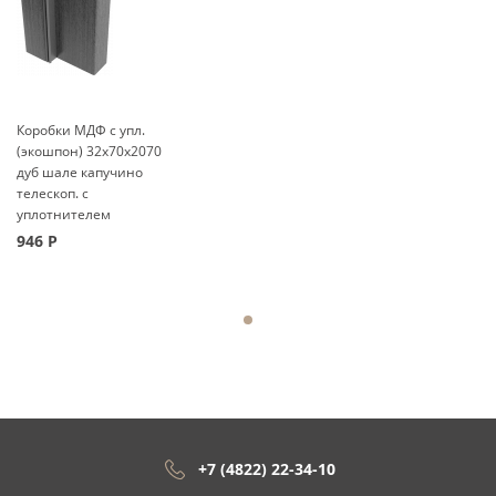
Коробки МДФ с упл.
(экошпон) 32x70x2070
дуб шале капучино
телескоп. с
уплотнителем
946
Р
+7 (4822) 22-34-10