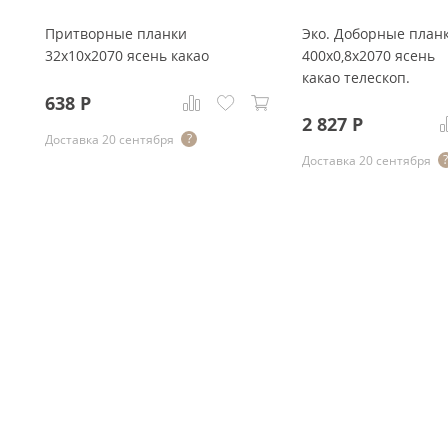
Притворные планки
Эко. Доборные план
32x10x2070 ясень какао
400x0,8x2070 ясень
какао телескоп.
638
Р
2 827
Р
Доставка 20 сентября
Доставка 20 сентября