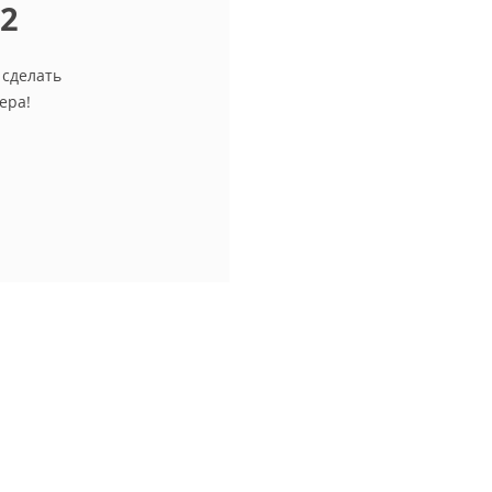
12
 сделать
ера!