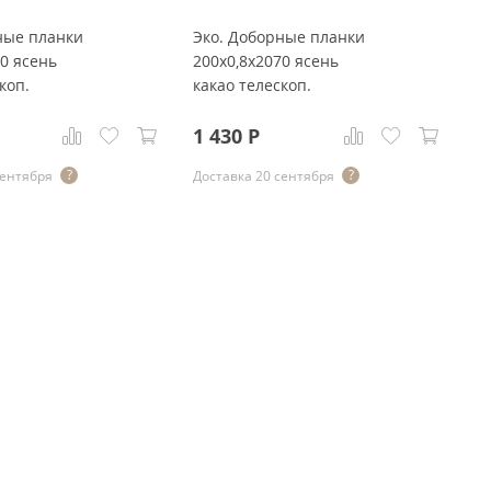
ные планки
Эко. Доборные планки
Н
70 ясень
200x0,8x2070 ясень
(э
коп.
какао телескоп.
яс
п
1 430
Р
5
сентября
Доставка 20 сентября
До