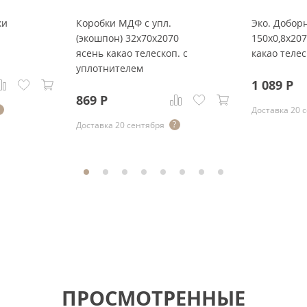
ки
Коробки МДФ с упл.
Эко. Добор
(экошпон) 32x70x2070
150x0,8x20
ясень какао телескоп. с
какао телес
уплотнителем
1 089
Р
869
Р
Доставка 20 
Доставка 20 сентября
ПРОСМОТРЕННЫЕ