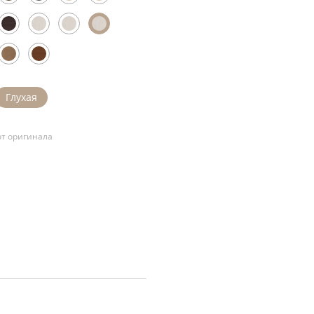
Глухая
т оригинала