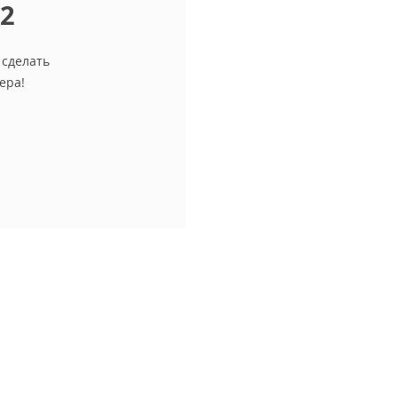
12
 сделать
ера!