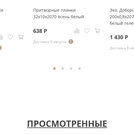
ки
Притворные планки
Эко. Добор
32x10x2070 ясень белый
200x0,8x20
белый теле
638
Р
1 430
Р
Доставка 8 августа
Доставка 8 ав
ПРОСМОТРЕННЫЕ