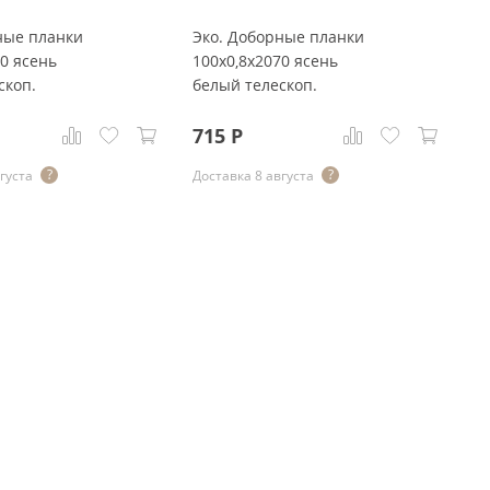
ные планки
Эко. Доборные планки
К
70 ясень
100x0,8x2070 ясень
(э
скоп.
белый телескоп.
яс
у
715
Р
8
густа
Доставка 8 августа
До