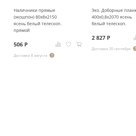
Наличники прямые
Эко. Доборные план
(экошпон) 80x8x2150
400x0,8x2070 ясень
ясень белый телескоп.
белый телескоп.
прямой
2 827
Р
506
Р
Доставка 20 сентября
Доставка 8 августа