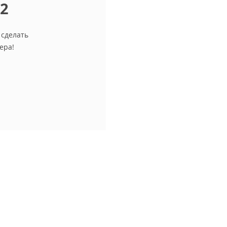
12
 сделать
ера!