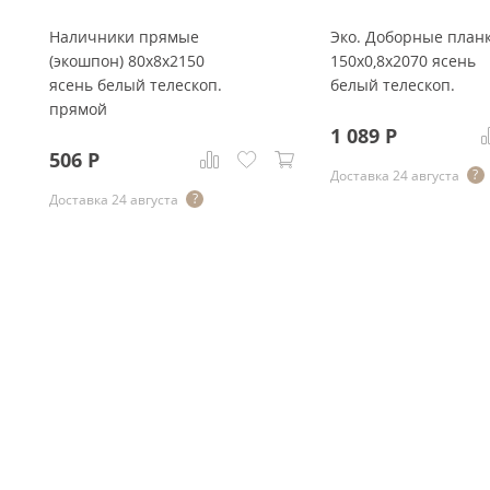
Наличники прямые
Эко. Доборные план
(экошпон) 80x8x2150
150x0,8x2070 ясень
ясень белый телескоп.
белый телескоп.
прямой
1 089
Р
506
Р
Доставка 24 августа
Доставка 24 августа