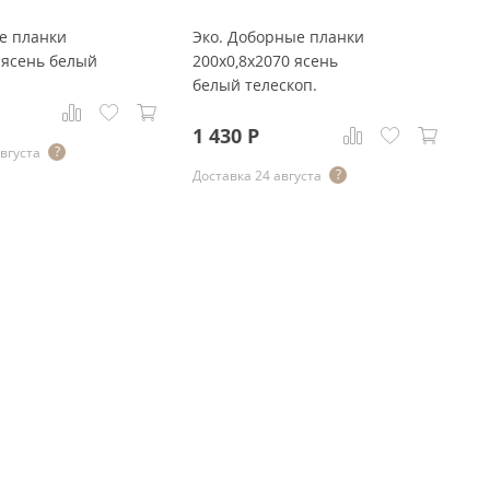
е планки
Эко. Доборные планки
К
 ясень белый
200x0,8x2070 ясень
(э
белый телескоп.
яс
у
1 430
Р
августа
8
Доставка 24 августа
До