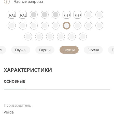
Частые вопросы
RAL
RAL
Лайтмокко
Лайтмокко
7024
7024
ая
Глухая
Глухая
Глухая
Глухая
Г
ХАРАКТЕРИСТИКИ
ОСНОВНЫЕ
Производитель
Verda