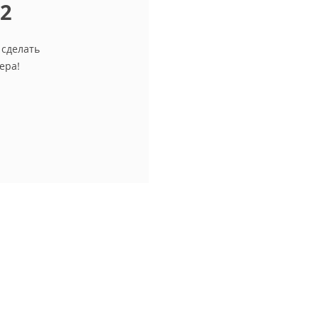
12
 сделать
ера!