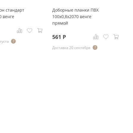
он стандарт
Доборные планки ПВХ
Д
0 венге
100x0,8x2070 венге
12
прямой
п
561
Р
6
густа
Доставка 20 сентября
До