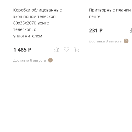
Коробки облицованные
Притворные планки
экошпоном телескоп
венге
80x35x2070 венге
телескоп. с
231
Р
уплотнителем
Доставка 8 августа
1 485
Р
Доставка 8 августа