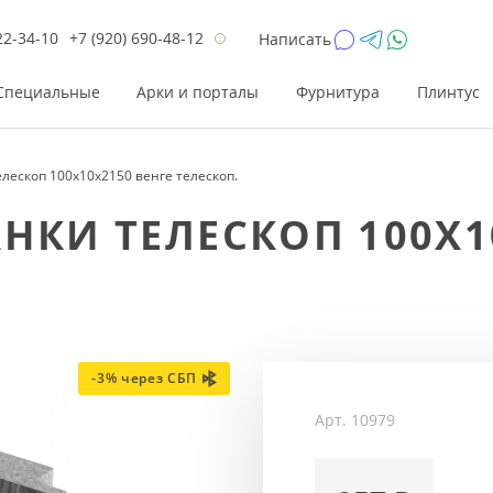
22-34-10
+7 (920) 690-48-12
Написать
Специальные
Арки и порталы
Фурнитура
Плинтус
лескоп 100x10x2150 венге телескоп.
Цена
Цена
Цве
Цве
НКИ ТЕЛЕСКОП 100X1
до 26 200
до 17 800
Р
Р
от 26 200
от 17 800
Р
Р
до 42 000
до 33 300
Р
Р
от 42 000
от 33 300
Р
Р
-3% через СБП
Арт.
10979