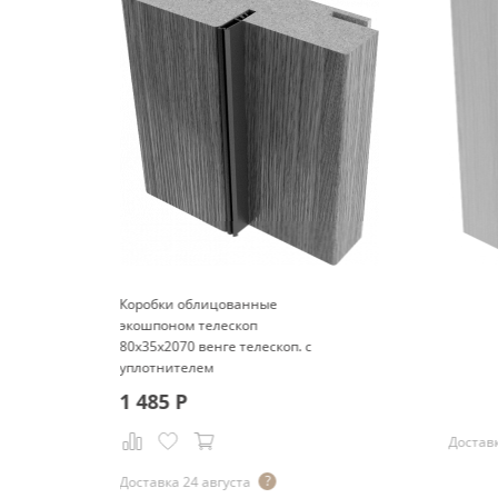
Коробки облицованные
экошпоном телескоп
80x35x2070 венге телескоп. с
уплотнителем
1 485
Р
Доставк
Доставка 24 августа