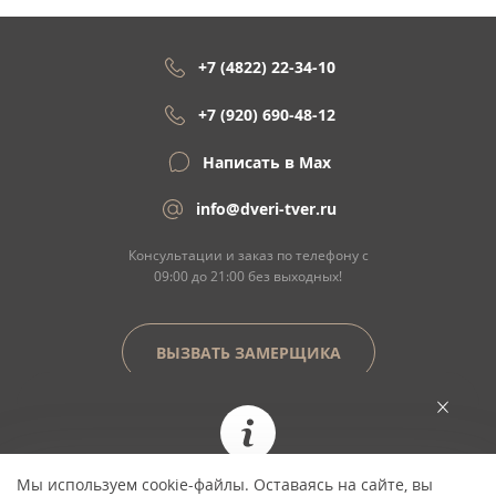
+7 (4822) 22-34-10
+7 (920) 690-48-12
Написать в Max
info@dveri-tver.ru
Консультации и заказ по телефону с
09:00 до 21:00 без выходных!
ВЫЗВАТЬ ЗАМЕРЩИКА
Сайт не является договором оферты
Мы используем cookie-файлы. Оставаясь на сайте, вы
При заказе сегодня цена фиксируется и не