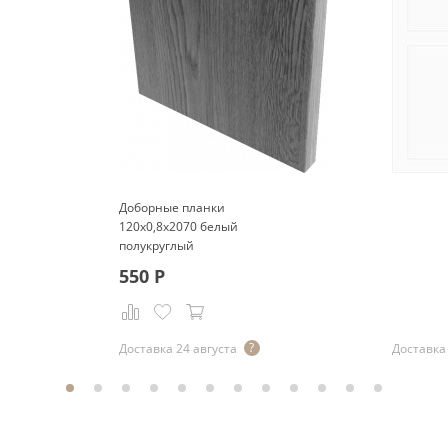
Доборные планки
120x0,8x2070 белый
полукруглый
550
Р
Доставка 24 августа
Доставка 