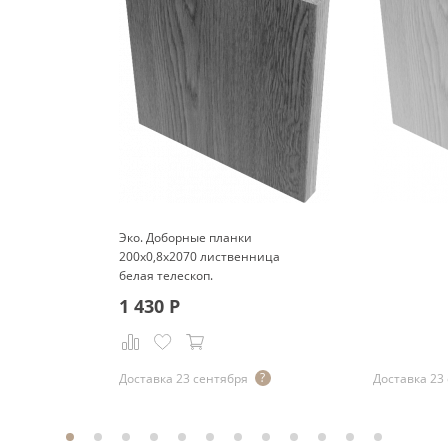
Эко. Доборные планки
200x0,8x2070 лиственница
белая телескоп.
1 430
Р
Р
Доставка 23 сентября
Доставка 23