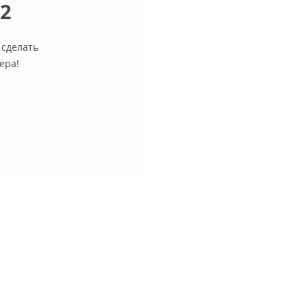
12
 сделать
ера!