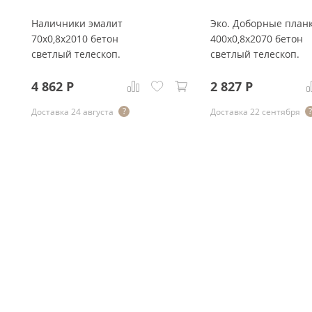
Наличники эмалит
Эко. Доборные план
70x0,8x2010 бетон
400x0,8x2070 бетон
светлый телескоп.
светлый телескоп.
4 862
Р
2 827
Р
Доставка 24 августа
Доставка 22 сентября