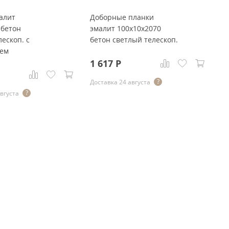
алит
Доборные планки
П
 бетон
эмалит 100x10x2070
3
ескоп. с
бетон светлый телескоп.
с
лем
1 617
Р
6
Доставка 24 августа
До
августа