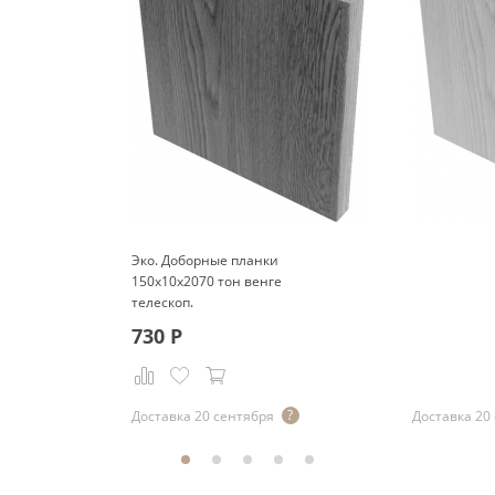
Эко. Доборные планки
150x10x2070 тон венге
телескоп.
730
Р
Р
Доставка 20 сентября
Доставка 20