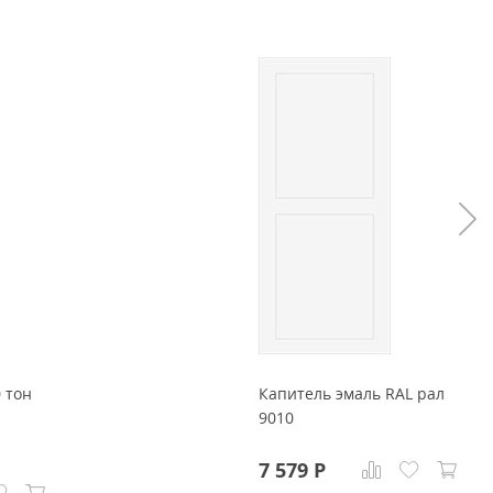
 тон
Капитель эмаль RAL рал
9010
7 579
Р