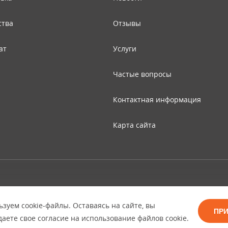
ства
Отзывы
ат
Услуги
Частые вопросы
Контактная информация
Карта сайта
© Copyright 2026 ООО "Двери Тверь" Dveri-Tver.ru - интернет-магазин
межкомнатных дверей в Твери
зуем cookie-файлы. Оставаясь на сайте, вы
ПР
аете свое согласие на использование файлов cookie.