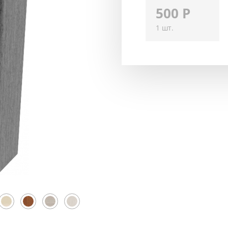
500
Р
1 шт.