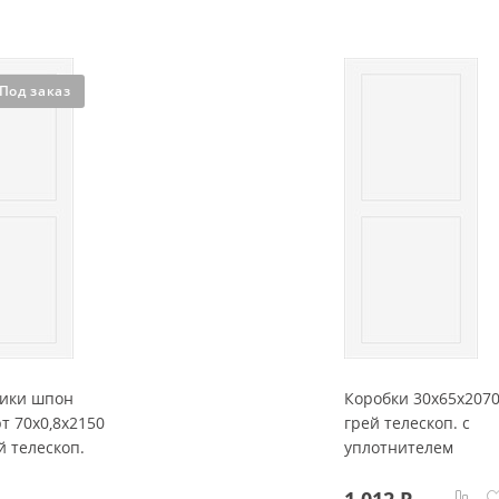
Под заказ
ики шпон
Коробки 30x65x2070
т 70x0,8x2150
грей телескоп. с
й телескоп.
уплотнителем