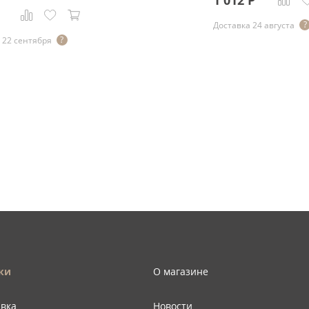
1 012
Р
Доставка 24 августа
 22 сентября
ки
О магазине
авка
Новости