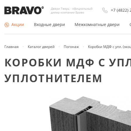
Двери Тверь - официальный
+7 (4822) 
дилер компании Браво
Акции
Входные двери
Межкомнатные двери
Главная
Каталог дверей
Погонаж
Коробки МДФ с упл. (эко
По типу
Покрытие
КОРОБКИ МДФ С УПЛ
Входные двери Россия
Двери Экошпон
УПЛОТНИТЕЛЕМ
Входные двери Китай
Шпонированные
Недорогие входные двери
Из массива
Противопожарные двери
Эмаль (окрашенные)
Тамбурные двери
Раздвижные двери купе
Утеплённые двери
Складные
Арки и порталы