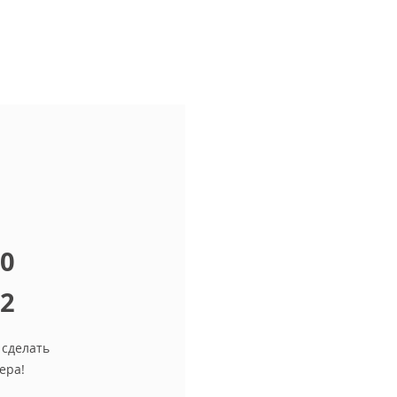
10
12
 сделать
ера!