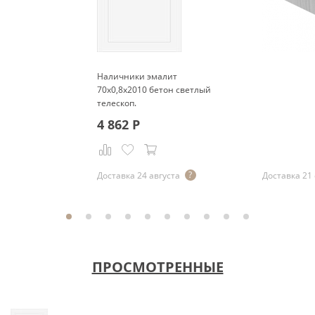
Наличники эмалит
70x0,8x2010 бетон светлый
телескоп.
4 862
Р
Р
Доставка 24 августа
Доставка 21
ПРОСМОТРЕННЫЕ