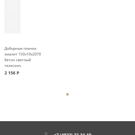
Доборные планки
эмалит 150x10x2070
бетон светлый
телескоп.
2 156
Р
+7 (4822) 22-34-10