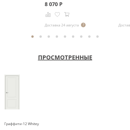
8 070
Р
Доставка 24 августа
Достав
ПРОСМОТРЕННЫЕ
Граффити-12 Whitey