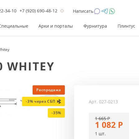
22-34-10
+7 (920) 690-48-12
Написать
Специальные
Арки и порталы
Фурнитура
Плинтус
hitey
Цена
Цена
Цве
Цве
0 WHITEY
до 26 200
до 17 800
Р
Р
от 26 200
от 17 800
Р
Р
до 42 000
до 33 300
Р
Р
Распродажа
от 42 000
от 33 300
Р
Р
Арт.
027-0213
-3% через СБП
-35%
1 665
Р
1 082
Р
1 шт.