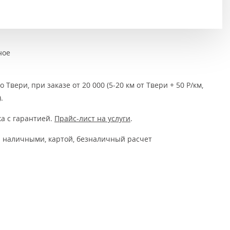
Тёмно-коричневые
Серый цвет
Темный
ное
 Твери, при заказе от 20 000 (5-20 км от Твери + 50 Р/км,
.
а с гарантией.
Прайс-лист на услуги
.
 наличными, картой, безналичный расчет