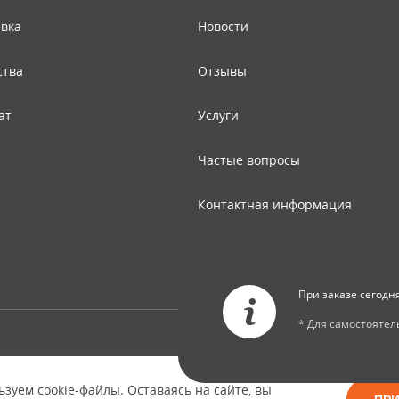
авка
Новости
ства
Отзывы
ат
Услуги
Частые вопросы
Контактная информация
Карта сайта
При заказе сегодн
* Для самостояте
© Copyright 2026 ООО "Двери Тверь" Dveri-Tver.ru - интернет-магазин
межкомнатных дверей в Твери
зуем cookie-файлы. Оставаясь на сайте, вы