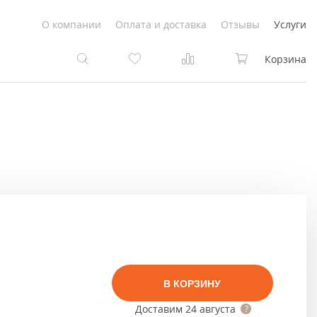
О компании
Оплата и доставка
Отзывы
Услуги
Корзина
та
та
Белые
под покраску
Светлые
Белые
Коричневые
Светлые
Серый цвет
Светло-коричневые
В КОРЗИНУ
Темный
Коричневые
Доставим
24 августа