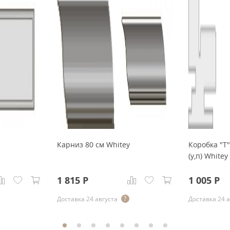
Карниз 80 см Whitey
Коробка "Т
(у,п) Whitey
1 815
Р
1 005
Р
Доставка 24 августа
Доставка 24 