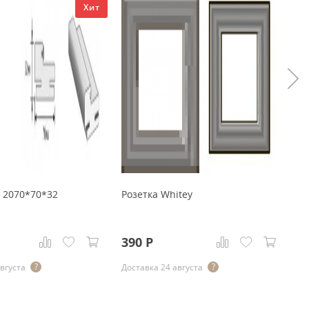
Хит
" 2070*70*32
Розетка Whitey
Цо
58
390
Р
3
августа
Доставка 24 августа
До