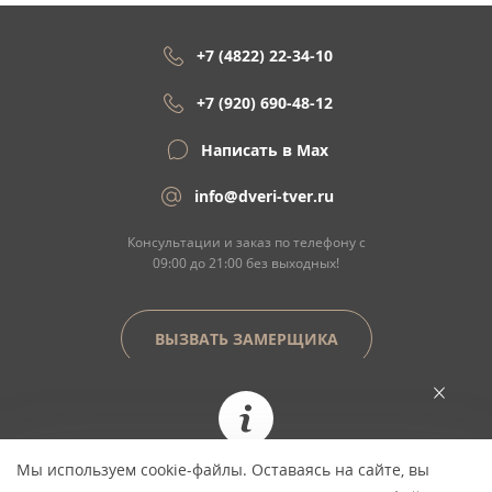
+7 (4822) 22-34-10
+7 (920) 690-48-12
Написать в Max
info@dveri-tver.ru
Консультации и заказ по телефону с
09:00 до 21:00 без выходных!
ВЫЗВАТЬ ЗАМЕРЩИКА
Сайт не является договором оферты
Мы используем cookie-файлы. Оставаясь на сайте, вы
При заказе сегодня цена фиксируется и не
© Copyright 2026 ООО "Двери Тверь" Dveri-