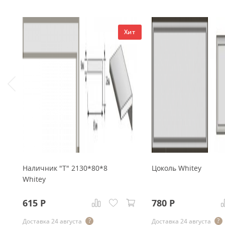
Хит
Наличник "Т" 2130*80*8
Цоколь Whitey
Whitey
615
Р
780
Р
Доставка 24 августа
Доставка 24 августа