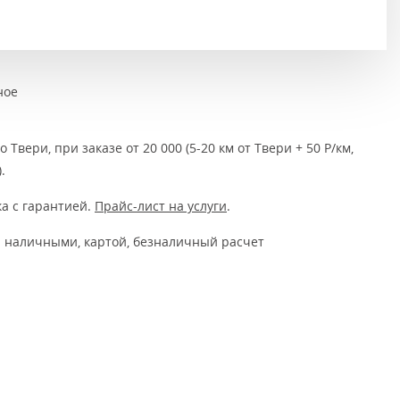
Тёмно-коричневые
Серый цвет
Темный
ное
 Твери, при заказе от 20 000 (5-20 км от Твери + 50 Р/км,
.
а с гарантией.
Прайс-лист на услуги
.
 наличными, картой, безналичный расчет