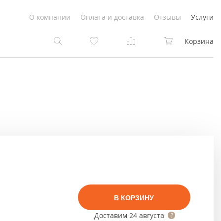
О компании
Оплата и доставка
Отзывы
Услуги
Корзина
та
та
Белые
под покраску
Светлые
Белые
Коричневые
Светлые
Серый цвет
Светло-коричневые
В КОРЗИНУ
Темный
Коричневые
Доставим
24 августа