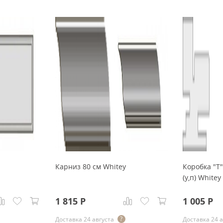
Карниз 80 см Whitey
Коробка "Т
(у,п) Whitey
1 815
Р
1 005
Р
Доставка 24 августа
Доставка 24 