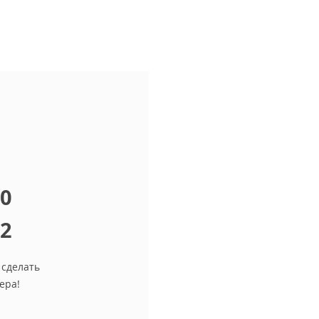
10
12
 сделать
ера!