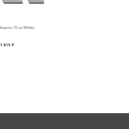
Карниз 70 см Whitey
1 815
Р