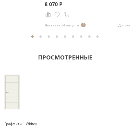
8 070
Р
Доставка 24 августа
Достав
ПРОСМОТРЕННЫЕ
Граффити-1 Whitey