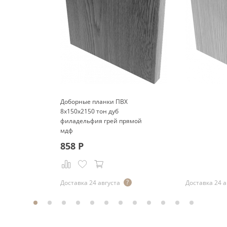
Доборные планки ПВХ
8x150x2150 тон дуб
филадельфия грей прямой
мдф
858
Р
Р
Доставка 24 августа
Доставка 24 а