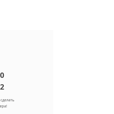
10
12
 сделать
ера!