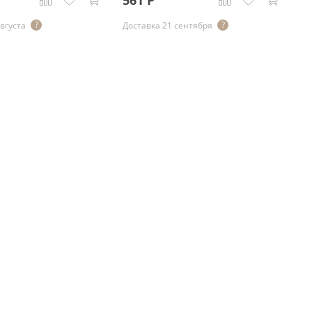
561
Р
До
августа
Доставка 21 сентября