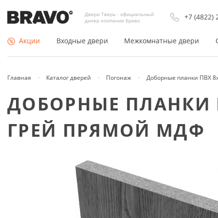
Двери Тверь - официальный
+7 (4822) 
дилер компании Браво
Акции
Входные двери
Межкомнатные двери
Главная
Каталог дверей
Погонаж
Доборные планки ПВХ 8
По типу
Покрытие
ДОБОРНЫЕ ПЛАНКИ 
Входные двери Россия
Двери Экошпон
ГРЕЙ ПРЯМОЙ МДФ
Входные двери Китай
Шпонированные
Недорогие входные двери
Из массива
Противопожарные двери
Эмаль (окрашенные)
Тамбурные двери
Раздвижные двери купе
Утеплённые двери
Складные
Арки и порталы