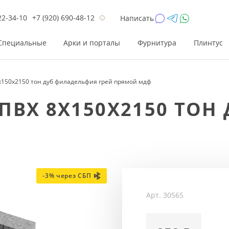
22-34-10
+7 (920) 690-48-12
Написать
Специальные
Арки и порталы
Фурнитура
Плинтус
x150x2150 тон дуб филадельфия грей прямой мдф
Цена
Цена
Цве
Цве
ПВХ 8X150X2150 ТОН
до 26 200
до 17 800
Р
Р
от 26 200
от 17 800
Р
Р
до 42 000
до 33 300
Р
Р
от 42 000
от 33 300
Р
Р
-3% через СБП
Арт.
30565