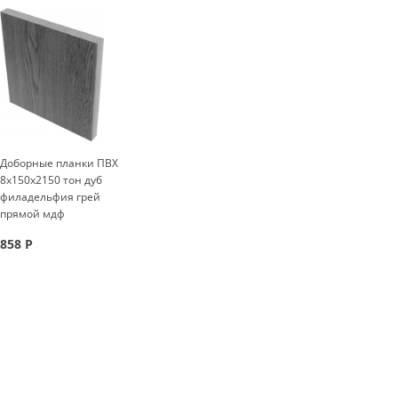
Доборные планки ПВХ
8x150x2150 тон дуб
филадельфия грей
прямой мдф
858
Р