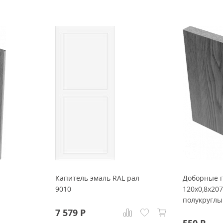
Капитель эмаль RAL рал
Доборные 
9010
120x0,8x20
полукругл
7 579
Р