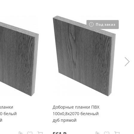
Под заказ
планки
Доборные планки ПВХ
Д
70 белый
100x0,8x2070 беленый
2
ый
дуб прямой
8