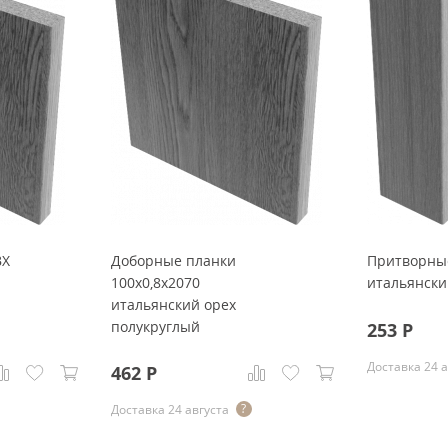
ВХ
Доборные планки
Притворны
100x0,8x2070
итальянски
итальянский орех
полукруглый
253
Р
Доставка 24 
462
Р
Доставка 24 августа