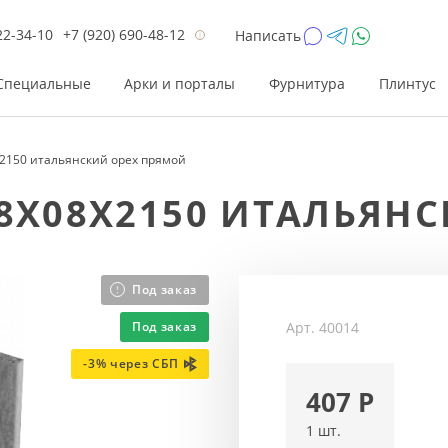
22-34-10
+7 (920) 690-48-12
Написать
Специальные
Арки и порталы
Фурнитура
Плинтус
2150 итальянский орех прямой
Цена
Цена
Цве
Цве
8X08X2150 ИТАЛЬЯН
до 26 200
до 17 800
Р
Р
от 26 200
от 17 800
Р
Р
до 42 000
до 33 300
Р
Р
Под заказ
от 42 000
от 33 300
Р
Р
Арт.
40014
Под заказ
-3% через СБП
407
Р
1 шт.