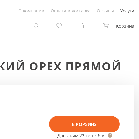
О компании
Оплата и доставка
Отзывы
Услуги
Корзина
та
та
СКИЙ ОРЕХ ПРЯМОЙ
Белые
под покраску
Светлые
Белые
Коричневые
Светлые
Серый цвет
Светло-коричневые
В КОРЗИНУ
Темный
Коричневые
Доставим
22 сентября