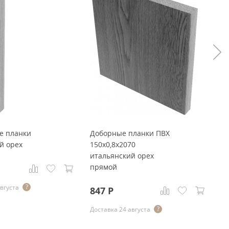
е планки
Доборные планки ПВХ
Д
й орех
150x0,8x2070
20
итальянский орех
и
прямой
п
августа
847
Р
1
Доставка 24 августа
До