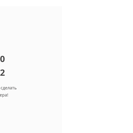
10
12
 сделать
ера!