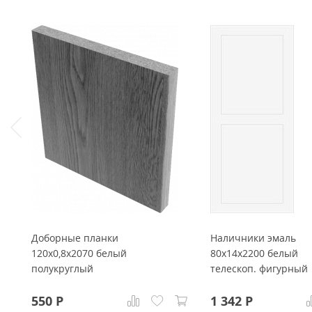
Доборные планки
Наличники эмаль
120x0,8x2070 белый
80x14x2200 белый
полукруглый
телескоп. фигурный
550
Р
1 342
Р