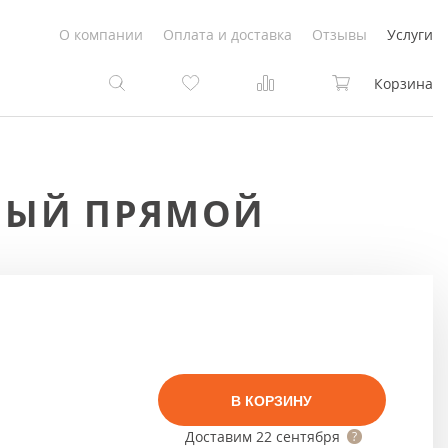
О компании
Оплата и доставка
Отзывы
Услуги
Корзина
та
та
ЕЛЫЙ ПРЯМОЙ
Белые
под покраску
Светлые
Белые
Коричневые
Светлые
Серый цвет
Светло-коричневые
В КОРЗИНУ
Темный
Коричневые
Доставим
22 сентября