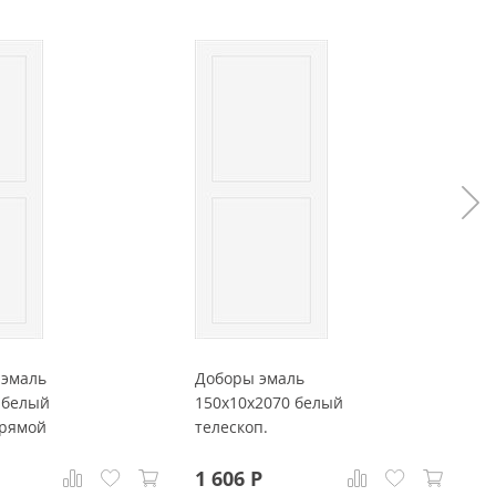
 эмаль
Доборы эмаль
П
 белый
150x10x2070 белый
б
прямой
телескоп.
2
1 606
Р
До