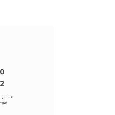
10
12
 сделать
ера!