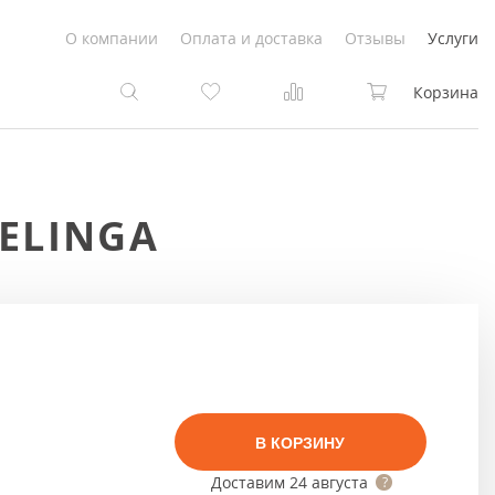
О компании
Оплата и доставка
Отзывы
Услуги
Корзина
та
та
ELINGA
Белые
под покраску
Светлые
Белые
Коричневые
Светлые
Серый цвет
Светло-коричневые
В КОРЗИНУ
Темный
Коричневые
Доставим
24 августа