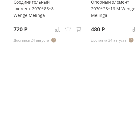
Соединительный
Опорный элемент
элемент 2070*86*8
2070*25*16 M Weng
Wenge Melinga
Melinga
720
Р
480
Р
Доставка 24 августа
Доставка 24 августа