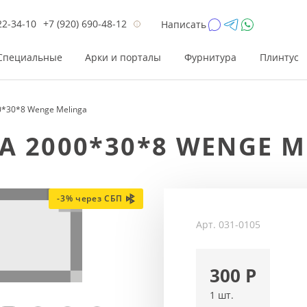
22-34-10
+7 (920) 690-48-12
Написать
Специальные
Арки и порталы
Фурнитура
Плинтус
0*30*8 Wenge Melinga
Цена
Цена
Цве
Цве
 2000*30*8 WENGE M
до 26 200
до 17 800
Р
Р
от 26 200
от 17 800
Р
Р
до 42 000
до 33 300
Р
Р
-3% через СБП
от 42 000
от 33 300
Р
Р
Арт.
031-0105
300
Р
1 шт.