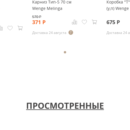
Карниз Тип-5 70 см
Коробка "Т
e
Wenge Melinga
(у,п) Wenge
570
Р
371
Р
675
Р
Доставка 24 августа
Доставка 24 
ПРОСМОТРЕННЫЕ