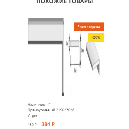
ПОХОЖИЕ ТОВАРЫ
Распродажа
-20%
Наличник "Т"
Прямоугольный 2150*70*8
Virgin
384
Р
480
Р