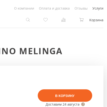
О компании
Оплата и доставка
Отзывы
Услуги
Корзина
та
та
INO MELINGA
Белые
под покраску
Светлые
Белые
Коричневые
Светлые
Серый цвет
Светло-коричневые
В КОРЗИНУ
Темный
Коричневые
Доставим
24 августа