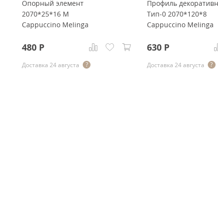
Опорный элемент
Профиль декоратив
2070*25*16 M
Тип-0 2070*120*8
Cappuccino Melinga
Cappuccino Melinga
480
Р
630
Р
Доставка 24 августа
Доставка 24 августа