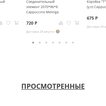
ный
Соединительный
Коробка "Т
элемент 2070*86*8
(у,п) Cappu
Cappuccino Melinga
675
Р
720
Р
Доставка 24 
Доставка 24 августа
ПРОСМОТРЕННЫЕ