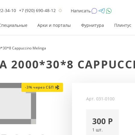
22-34-10
+7 (920) 690-48-12
Написать
Специальные
Арки и порталы
Фурнитура
Плинтус
*30*8 Cappuccino Melinga
Цена
Цена
Цве
Цве
 2000*30*8 CAPPUCC
до 26 200
до 17 800
Р
Р
от 26 200
от 17 800
Р
Р
до 42 000
до 33 300
Р
Р
-3% через СБП
от 42 000
от 33 300
Р
Р
Арт.
031-0100
300
Р
1 шт.