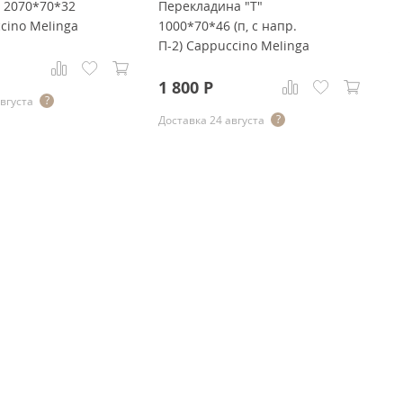
" 2070*70*32
Перекладина "Т"
Ка
ccino Melinga
1000*70*46 (п, с напр.
C
П-2) Cappuccino Melinga
57
3
1 800
Р
августа
До
Доставка 24 августа