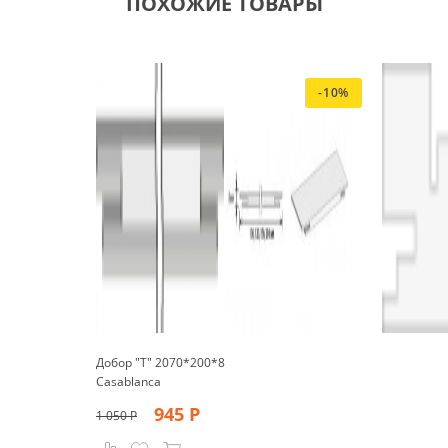
ПОХОЖИЕ ТОВАРЫ
-10%
Добор "Т" 2070*200*8
Casablanca
945
Р
1 050
Р
Р