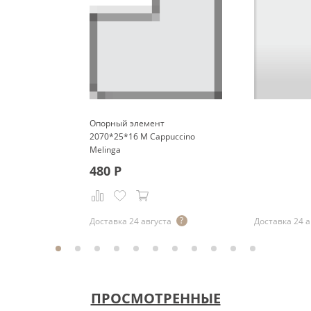
Опорный элемент
2070*25*16 M Cappuccino
Melinga
480
Р
Р
Доставка 24 августа
Доставка 24 а
ПРОСМОТРЕННЫЕ