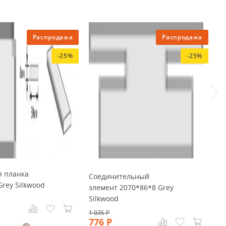
Распродажа
Распродажа
-25%
-25%
я планка
Соединительный
Grey Silkwood
элемент 2070*86*8 Grey
Silkwood
1 035
Р
776
Р