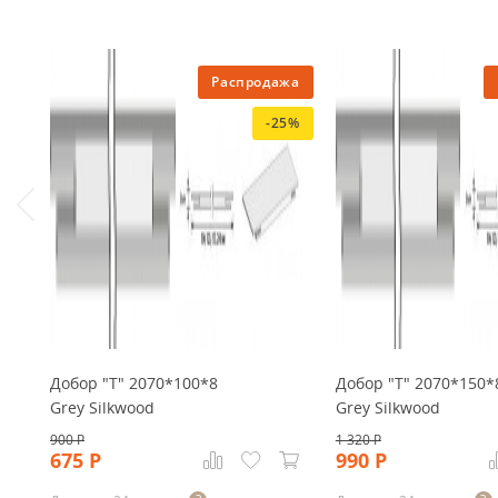
Распродажа
-25%
Добор "Т" 2070*100*8
Добор "Т" 2070*150*
Grey Silkwood
Grey Silkwood
900
Р
1 320
Р
675
Р
990
Р