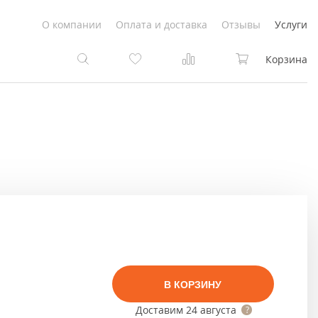
О компании
Оплата и доставка
Отзывы
Услуги
Корзина
та
та
Белые
под покраску
Светлые
Белые
Коричневые
Светлые
Серый цвет
Светло-коричневые
В КОРЗИНУ
Темный
Коричневые
Доставим
24 августа