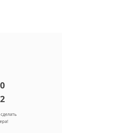
10
12
 сделать
ера!