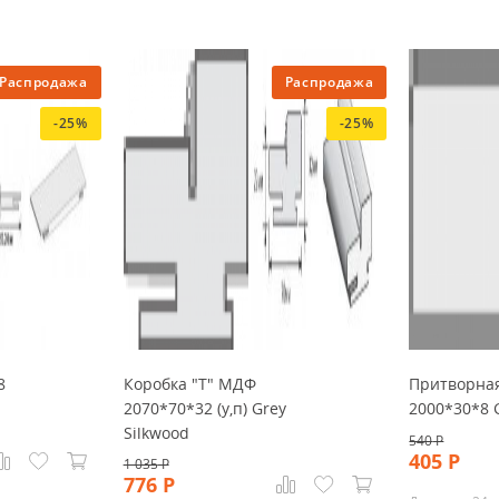
Распродажа
Распродажа
-25%
-25%
8
Коробка "Т" МДФ
Притворна
2070*70*32 (у,п) Grey
2000*30*8 
Silkwood
540
Р
405
Р
1 035
Р
776
Р