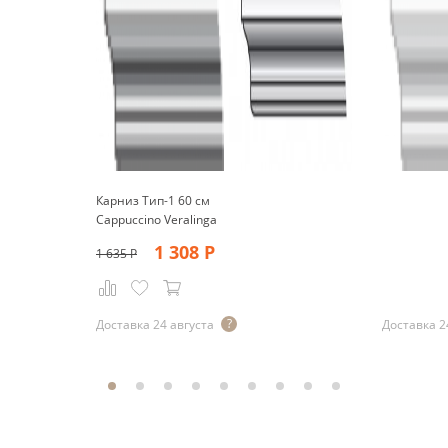
Карниз Тип-1 60 см
Cappuccino Veralinga
1 308
Р
1 635
Р
Р
Доставка 24 августа
Доставка 2