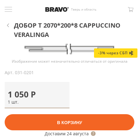
Тверь и область
ДОБОР Т 2070*200*8 CAPPUCCINO
VERALINGA
-3% через СБП
Изображение может незначительно отличаться от оригинала
Арт.
031-0201
1 050
Р
1 шт.
В КОРЗИНУ
Доставим
24 августа