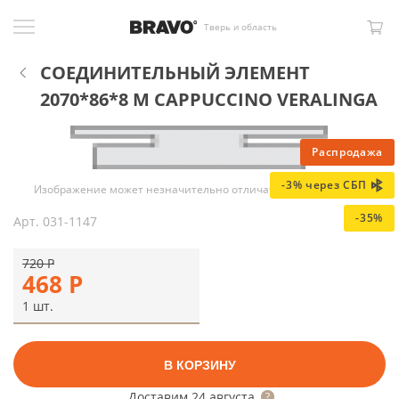
Тверь и область
СОЕДИНИТЕЛЬНЫЙ ЭЛЕМЕНТ
2070*86*8 M CAPPUCCINO VERALINGA
Распродажа
-3% через СБП
Изображение может незначительно отличаться от оригинала
-35%
Арт.
031-1147
720
Р
468
Р
1 шт.
В КОРЗИНУ
Доставим
24 августа