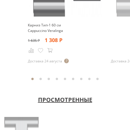
Карниз Тип-1 60 см
Cappuccino Veralinga
1 308
Р
1 635
Р
Р
Доставка 24 августа
Доставка 2
ПРОСМОТРЕННЫЕ