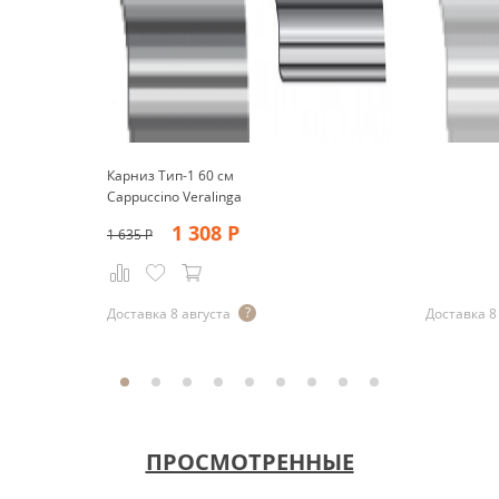
Карниз Тип-1 60 см
Cappuccino Veralinga
1 308
Р
1 635
Р
Р
Доставка 8 августа
Доставка 8
ПРОСМОТРЕННЫЕ