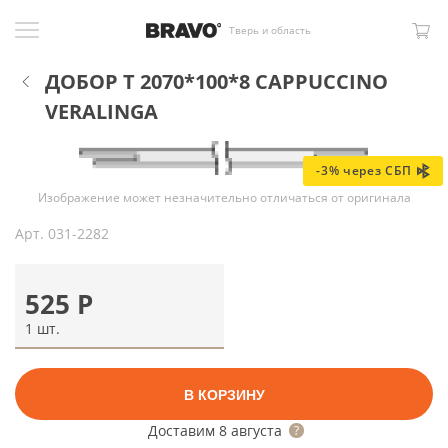
Тверь и область
ДОБОР Т 2070*100*8 CAPPUCCINO
VERALINGA
-3% через СБП
Изображение может незначительно отличаться от оригинала
Арт.
031-2282
525
Р
1 шт.
В КОРЗИНУ
Доставим
8 августа