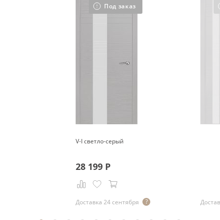
Под заказ
V-I светло-серый
28 199
Р
Доставка 24 сентября
Достав