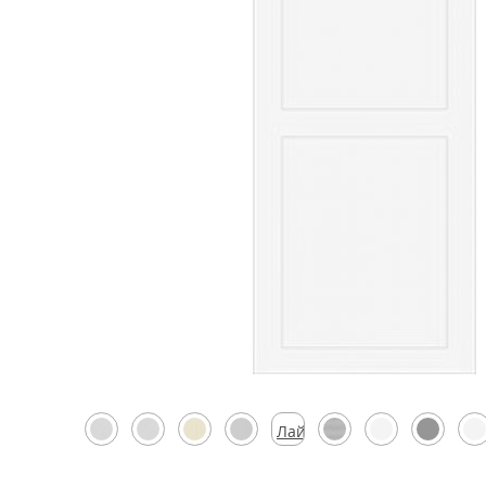
Скрытые
Лайтмокко