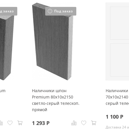
д заказ
Под заказ
ium
Наличники шпон
Наличники
Premium 80x10x2150
70x10x2140
светло-серый телескоп.
серый теле
прямой
1 100
Р
1 293
Р
Доставка 24 