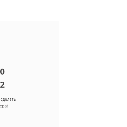
10
12
 сделать
ера!