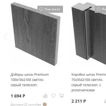
Под заказ
По
Доборы шпон Premium
Коробки шпон Prem
100x10x2100 светло-
75x35x2100 светло-
серый телескоп.
серый телескоп. с
уплотнителем
1 694
Р
2 211
Р
Доставка 22 сентября