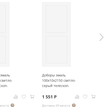
 эмаль
Доборы эмаль
Д
 светло-
100x10x2150 светло-
15
скоп.
серый телескоп.
с
1 551
Р
2
августа
Доставка 24 августа
До