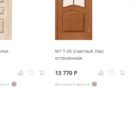
елки
М7 Т-05 (Светлый Лак)
остекленная
13 770
Р
густа
Доставка 8 августа