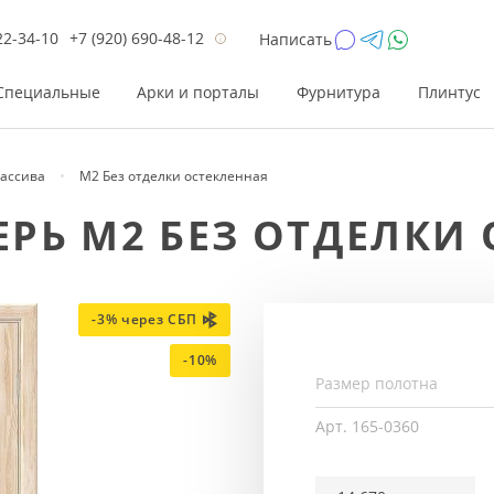
22-34-10
+7 (920) 690-48-12
Написать
Специальные
Арки и порталы
Фурнитура
Плинтус
массива
М2 Без отделки остекленная
Цена
Цена
Цве
Цве
РЬ М2 БЕЗ ОТДЕЛКИ 
до 26 200
до 17 800
Р
Р
от 26 200
от 17 800
Р
Р
до 42 000
до 33 300
Р
Р
-3% через СБП
от 42 000
от 33 300
Р
Р
-10%
Арт.
165-0360