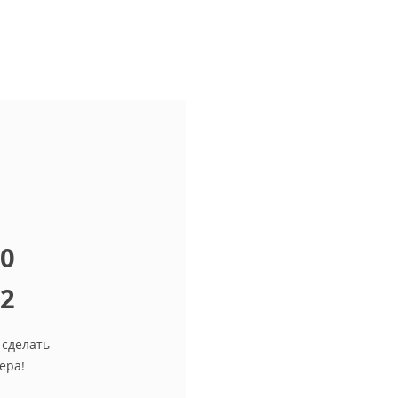
10
12
 сделать
ера!