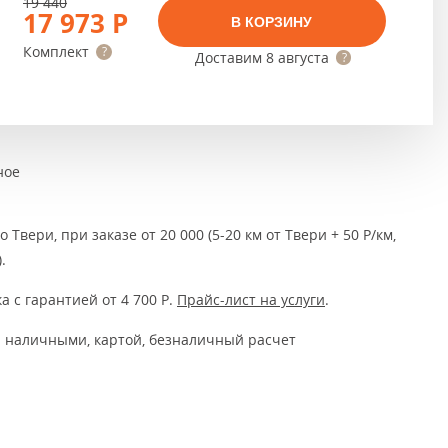
Тёмно-коричневые
19 440
17 973
Р
В КОРЗИНУ
Серый цвет
Комплект
Доставим
8 августа
Темный
ное
 Твери, при заказе от 20 000 (5-20 км от Твери + 50 Р/км,
.
а с гарантией от 4 700
Р
.
Прайс-лист на услуги
.
 наличными, картой, безналичный расчет