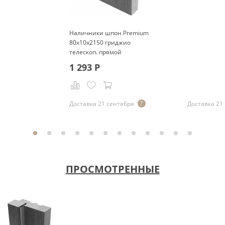
Наличники шпон Premium
80x10x2150 гриджио
телескоп. прямой
1 293
Р
Р
Доставка 21 сентября
Доставка 21
ПРОСМОТРЕННЫЕ