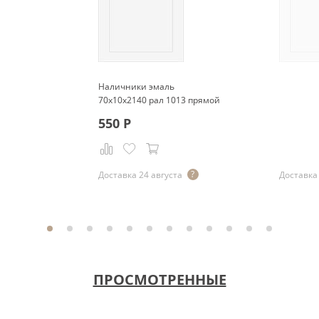
Наличники эмаль
70x10x2140 рал 1013 прямой
550
Р
Доставка 24 августа
Доставка 
ПРОСМОТРЕННЫЕ