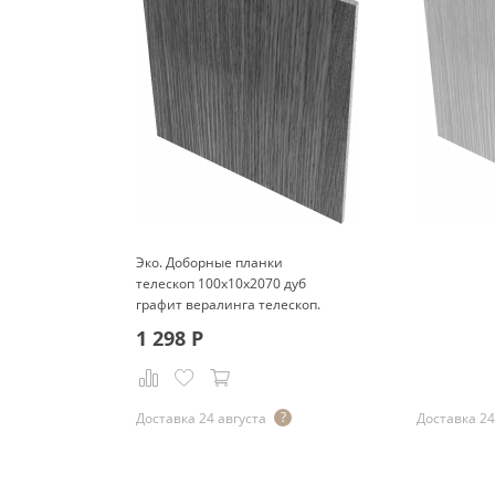
Эко. Доборные планки
телескоп 100x10x2070 дуб
графит вералинга телескоп.
1 298
Р
Р
Доставка 24 августа
Доставка 24