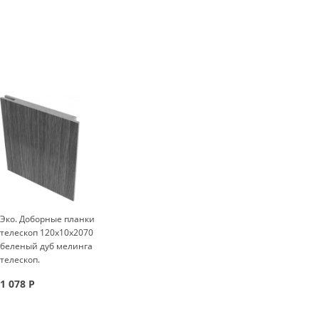
Эко. Доборные планки
телескоп 120x10x2070
беленый дуб мелинга
телескоп.
1 078
Р