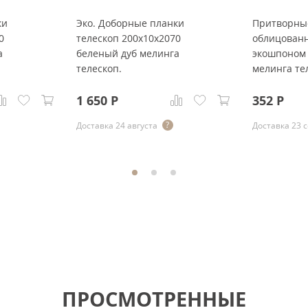
ки
Эко. Доборные планки
Притворны
0
телескоп 200x10x2070
облицован
а
беленый дуб мелинга
экошпоном
телескоп.
мелинга те
1 650
Р
352
Р
Доставка 24 августа
Доставка 23 
ПРОСМОТРЕННЫЕ