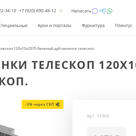
22-34-10
+7 (920) 690-48-12
Написать
Специальные
Арки и порталы
Фурнитура
Плинтус
елескоп 120x10x2070 беленый дуб мелинга телескоп.
Цена
Цена
Цве
Цве
НКИ ТЕЛЕСКОП 120X1
до 26 200
до 17 800
Р
Р
КОП.
от 26 200
от 17 800
Р
Р
до 42 000
до 33 300
Р
Р
от 42 000
от 33 300
Р
Р
-3% через СБП
Арт.
11009