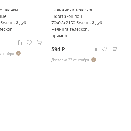
е планки
Наличники телескоп.
К
ные
Eldorf экошпон
э
 беленый дуб
70x0,8x2150 беленый дуб
8
лескоп.
мелинга телескоп.
ме
прямой
у
594
Р
1
сентября
Доставка 23 сентября
До