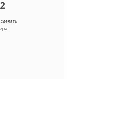
12
 сделать
ера!