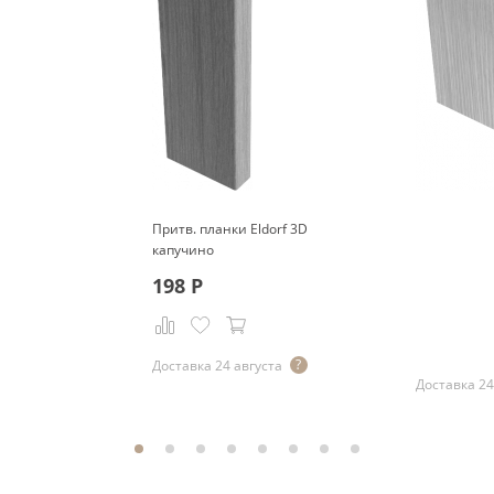
Притв. планки Eldorf 3D
капучино
198
Р
Р
Доставка 24 августа
Доставка 24