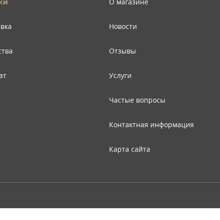
ки
О магазине
авка
Новости
ства
Отзывы
ат
Услуги
Частые вопросы
Контактная информация
Карта сайта
© Copyright 2026 ООО "Двери Тверь" Dveri-Tver.ru - интернет-магазин