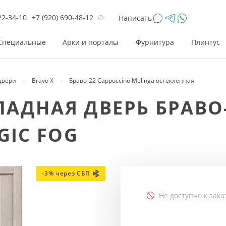
22-34-10
+7 (920) 690-48-12
Написать
Специальные
Арки и порталы
Фурнитура
Плинтус
двери
Bravo X
Браво-22 Cappuccino Melinga остекленная
Цена
Цена
Цве
Цве
АДНАЯ ДВЕРЬ БРАВО-
до 26 200
до 17 800
Р
Р
GIC FOG
от 26 200
от 17 800
Р
Р
до 42 000
до 33 300
Р
Р
от 42 000
от 33 300
Р
Р
-3% через СБП
Не доступно к зака